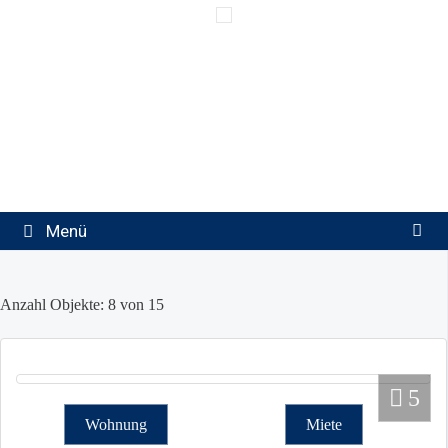
Springe
zum
Inhalt
Menü
Anzahl Objekte:
8 von 15
5
Wohnung
Miete