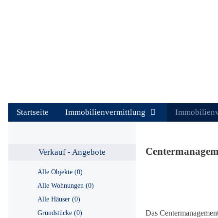
Springe
zum
Inhalt
Startseite
Immobilienvermittlung
Immobilien
Centermanageme
Verkauf - Angebote
Alle Objekte (0)
Alle Wohnungen (0)
Alle Häuser (0)
Das Centermanagement 
Grundstücke (0)