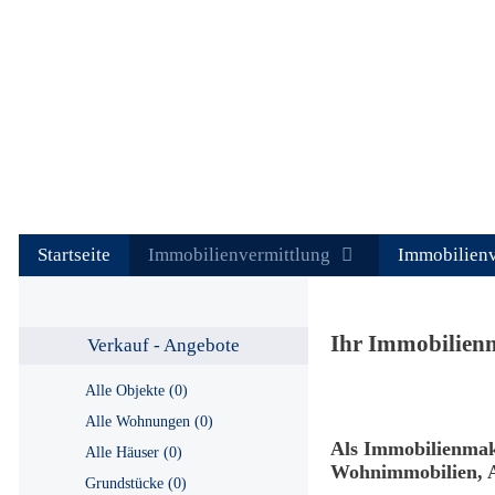
Springe
zum
Inhalt
Startseite
Immobilienvermittlung
Immobilien
Ihr Immobilien
Verkauf - Angebote
Alle Objekte (0)
Alle Wohnungen (0)
Als Immobilienmak
Alle Häuser (0)
Wohnimmobilien, A
Grundstücke (0)