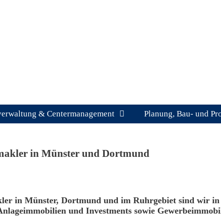
verwaltung & Centermanagement
Planung, Bau- und Pr
makler in Münster und Dortmund
ler in Münster, Dortmund und im Ruhrgebiet sind wir in
nlageimmobilien und Investments sowie Gewerbeimmobili